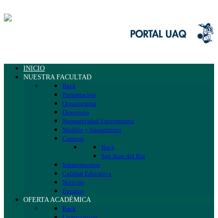
INICIO
NUESTRA FACULTAD
Back
Presentación
Organigrama
Directorio
Normatividad Universitaria
Modelo y lineamiento
Campus
Back
San Juan del Río
Infraestructura
Calidad Educativa
Noticias
Eventos
OFERTA ACADÉMICA
Back
Licenciaturas