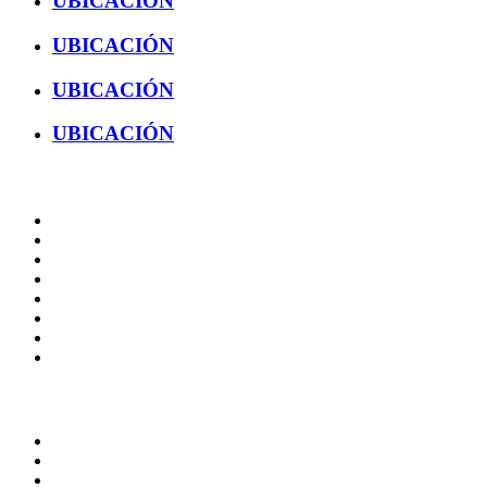
UBICACIÓN
UBICACIÓN
UBICACIÓN
UBICACIÓN
Administración
Página principal
Rectoría
Secretarías
Direcciones
Coordinaciones
Bachilleres
Facultades
Campus
Enlaces
Correo de Empleados UAQ
Directorio
TV UAQ