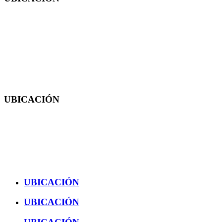
San Juan del Río
Av Río Moctezuma 249, Z/O Secc 8, San Cayetano, San Juan del Río, Qro.
C.P. 76807
4412761928
UBICACIÓN
Tequisquiapan
Mezquite 10, El Vergel, Centro, Tequisquiapan, Qro..
C.P. 76750
4142730035
UBICACIÓN
UBICACIÓN