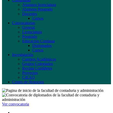
Comunidad
Alumnos licenciatura
Alumnos Posgrado
Docentes
Cursos
Convocatorias
General
Licenciatura
Posgrado
Educación Continua
Diplomados
Cursos
Investigación
Cuerpos Académicos
Grupos Colegiados
Revista Conlíderes
Proyectos
CIEAQ
Centro de Negocios
Ver convocatoria