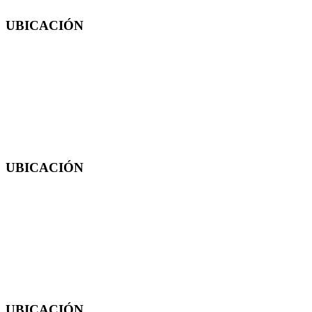
UBICACIÓN
Cadereyta
Carretera San Juan del Rio km. 43.5, Ex Hacienda Zituni, Cadereyta, Qro.
C.P. 66503
4412761928
UBICACIÓN
Jalpan
Policarpo Olvera SN, San Francisco, Jalpan de Serra, Qro.
C.P. 76342
4412960935
UBICACIÓN