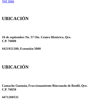
Ver más
UBICACIÓN
CENTRO UNIVERSITARIO
16 de septiembre No. 57 Ote. Centro Histórico, Qro.
C.P. 76000
4421921200, Extensión 5800
UBICACIÓN
Amealco
Camacho Guzmán, Fraccionamiento Rinconada de Bonfil, Qro.
C.P. 76850
4471260531