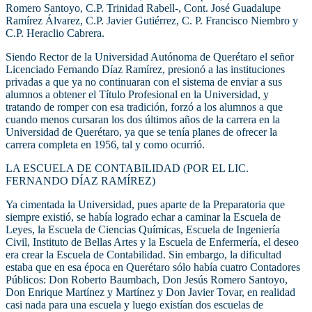
Romero Santoyo, C.P. Trinidad Rabell-, Cont. José Guadalupe
Ramírez Álvarez, C.P. Javier Gutiérrez, C. P. Francisco Niembro y
C.P. Heraclio Cabrera.
Siendo Rector de la Universidad Autónoma de Querétaro el señor
Licenciado Fernando Díaz Ramírez, presionó a las instituciones
privadas a que ya no continuaran con el sistema de enviar a sus
alumnos a obtener el Título Profesional en la Universidad, y
tratando de romper con esa tradición, forzó a los alumnos a que
cuando menos cursaran los dos últimos años de la carrera en la
Universidad de Querétaro, ya que se tenía planes de ofrecer la
carrera completa en 1956, tal y como ocurrió.
LA ESCUELA DE CONTABILIDAD (POR EL LIC.
FERNANDO DÍAZ RAMÍREZ)
Ya cimentada la Universidad, pues aparte de la Preparatoria que
siempre existió, se había logrado echar a caminar la Escuela de
Leyes, la Escuela de Ciencias Químicas, Escuela de Ingeniería
Civil, Instituto de Bellas Artes y la Escuela de Enfermería, el deseo
era crear la Escuela de Contabilidad. Sin embargo, la dificultad
estaba que en esa época en Querétaro sólo había cuatro Contadores
Públicos: Don Roberto Baumbach, Don Jesús Romero Santoyo,
Don Enrique Martínez y Martínez y Don Javier Tovar, en realidad
casi nada para una escuela y luego existían dos escuelas de