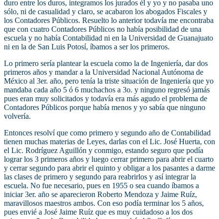
duro entre los duros, integramos los jurados él y yo y no pasaba uno
sólo, ni de casualidad y claro, se acabaron los abogados Fiscales y
los Contadores Públicos. Resuelto lo anterior todavía me encontraba
que con cuatro Contadores Públicos no había posibilidad de una
escuela y no había Contabilidad ni en la Universidad de Guanajuato
ni en la de San Luis Potosí, íbamos a ser los primeros.
Lo primero sería plantear la escuela como la de Ingeniería, dar dos
primeros años y mandar a la Universidad Nacional Autónoma de
México al 3er. año, pero tenía la triste situación de Ingeniería que yo
mandaba cada año 5 ó 6 muchachos a 3o. y ninguno regresó jamás
pues eran muy solicitados y todavía era más agudo el problema de
Contadores Públicos porque había menos y yo sabía que ninguno
volvería.
Entonces resolví que como primero y segundo año de Contabilidad
tienen muchas materias de Leyes, darlas con el Lic. José Huerta, con
el Lic. Rodríguez Aguillón y conmigo, estando seguro que podía
lograr los 3 primeros años y luego cerrar primero para abrir el cuarto
y cerrar segundo para abrir el quinto y obligar a los pasantes a darme
las clases de primero y segundo para reabrirlos y así integrar la
escuela. No fue necesario, pues en 1955 o sea cuando íbamos a
iniciar 3er. año se aparecieron Roberto Mendoza y Jaime Ruíz,
maravillosos maestros ambos. Con eso podía terminar los 5 años,
pues envié a José Jaime Ruíz que es muy cuidadoso a los dos