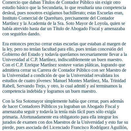
Comercio que daban Títulos de Contador Público sin exigir otro
estudio básico que la Secundaria, lo que resultaría una competencia
desleal, pues nosotros exigíamos bachillerato; estas Escuelas eran,
Instituto Comercial de Querétaro, precisamente del Contador
Martínez y la Academia de la Sra. Soto Mayor de Loyola, quien se
había atrevido hasta dar un Título de Abogado Fiscal y amenazaba
con seguirlos dando.
Era entonces preciso cerrar estas escuelas que estaban al margen de
la ley, pero no tenían facultad para ello, pues tenían concesión del
Gobierno del Estado y todavía queríamos necesariamente llevar a la
Universidad al C.P. Martínez, indiscutiblemente un buen maestro.
Con el C.P. Enrique Martínez sostuve varias pláticas, logrando que
admitiera cerrar su Carrera de Contador Público con ser Maestro de
la Universidad a condición de que la Universidad revalidara los
estudios de cuatro jóvenes: Manuel Montes Martínez, Ma. Trinidad
Rabell, Servando Trejo, y otro, lo cual admití y así terminamos la
competencia indebida y logramos un buen maestro.
Con la Sra Sotomayor simplemente había que cerrar, pues además
de hacer Contadores Públicos ya lograban un Abogado Fiscal y
amenazaba seguir y todavía la tenía más fácil pues sólo exigía
primaria. Afortunadamente era obligatorio para ella integrar los
jurados de examen con dos Maestros de la Universidad y esto fue su
pierde, pues asociada del Licenciado Francisco Rodríguez Aguillón,