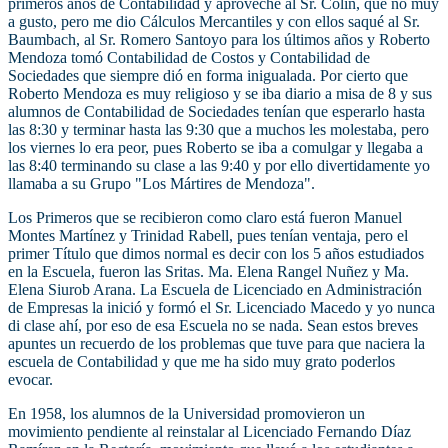
primeros años de Contabilidad y aproveché al Sr. Colín, que no muy
a gusto, pero me dio Cálculos Mercantiles y con ellos saqué al Sr.
Baumbach, al Sr. Romero Santoyo para los últimos años y Roberto
Mendoza tomó Contabilidad de Costos y Contabilidad de
Sociedades que siempre dió en forma inigualada. Por cierto que
Roberto Mendoza es muy religioso y se iba diario a misa de 8 y sus
alumnos de Contabilidad de Sociedades tenían que esperarlo hasta
las 8:30 y terminar hasta las 9:30 que a muchos les molestaba, pero
los viernes lo era peor, pues Roberto se iba a comulgar y llegaba a
las 8:40 terminando su clase a las 9:40 y por ello divertidamente yo
llamaba a su Grupo "Los Mártires de Mendoza".
Los Primeros que se recibieron como claro está fueron Manuel
Montes Martínez y Trinidad Rabell, pues tenían ventaja, pero el
primer Título que dimos normal es decir con los 5 años estudiados
en la Escuela, fueron las Sritas. Ma. Elena Rangel Nuñez y Ma.
Elena Siurob Arana. La Escuela de Licenciado en Administración
de Empresas la inició y formó el Sr. Licenciado Macedo y yo nunca
di clase ahí, por eso de esa Escuela no se nada. Sean estos breves
apuntes un recuerdo de los problemas que tuve para que naciera la
escuela de Contabilidad y que me ha sido muy grato poderlos
evocar.
En 1958, los alumnos de la Universidad promovieron un
movimiento pendiente al reinstalar al Licenciado Fernando Díaz