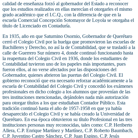
calidad de enseñanza forzó al gobernador del Estado a reconocer
que los estudios realizados en ellas merecían el otorgarles el mismo
grado académico que el I.C.Q., con la diferencia de que en la
escuela Comercial Concepción Sotomayor de Loyola se otorgaba el
título de Licenciado en Contaduría.
En 1935, año en que Saturnino Osornio, Gobernador de Querétaro
cerró el Colegio Civil por la huelga que promovieron las escuelas de
Bachilleres y Derecho, no así la de Contabilidad, que se trasladó a la
calle de Guerrero Sur número 4, donde continuó funcionando hasta
la reapertura del Colegio Civil en 1936, donde los estudiantes de
Contabilidad tuvieron uno de los papeles más importantes, pues
fueron ellos, al no verse afectados por las disposiciones del
Gobernador, quienes abrieron las puertas del Colegio Civil. El
gobierno reconoció que era necesario reforzar académicamente a la
escuela de Contabilidad del Colegio Civil y concedió los exámenes
profesionales en dicho colegio a los alumnos que provenían de las
tres instituciones mencionadas, dejándoles nada más autorización
para otorgar títulos a los que estudiaban Contador Público. Esta
tradición continuó hasta el año de 1957-1958 en que ya había
desaparecido el Colegio Civil y se había creado la Universidad de
Querétaro. En esa época obtuvieron su título Profesional en las tres
instituciones personas muy reconocidas, tales como: C.P. Heriberto
Allera, C.P. Enrique Martínez y Martínez, C.P. Roberto Baumbach,
C.P. Juventino Castro Sánchez, C.P. Juan Espino, C.P. Jesús