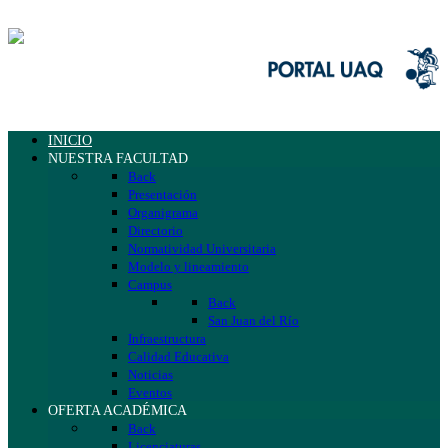
INICIO
NUESTRA FACULTAD
Back
Presentación
Organigrama
Directorio
Normatividad Universitaria
Modelo y lineamiento
Campus
Back
San Juan del Río
Infraestructura
Calidad Educativa
Noticias
Eventos
OFERTA ACADÉMICA
Back
Licenciaturas