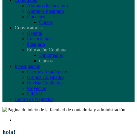
Comunidad
Alumnos licenciatura
Alumnos Posgrado
Docentes
Cursos
Convocatorias
General
Licenciatura
Posgrado
Educación Continua
Diplomados
Cursos
Investigación
Cuerpos Académicos
Grupos Colegiados
Revista Conlíderes
Proyectos
CIEAQ
Centro de Negocios
hola!