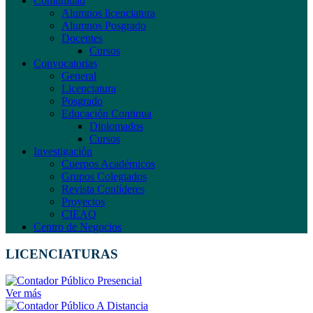
Comunidad
Alumnos licenciatura
Alumnos Posgrado
Docentes
Cursos
Convocatorias
General
Licenciatura
Posgrado
Educación Continua
Diplomados
Cursos
Investigación
Cuerpos Académicos
Grupos Colegiados
Revista Conlíderes
Proyectos
CIEAQ
Centro de Negocios
LICENCIATURAS
Ver más