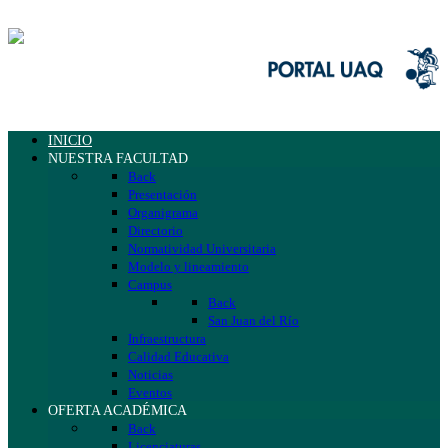
INICIO
NUESTRA FACULTAD
Back
Presentación
Organigrama
Directorio
Normatividad Universitaria
Modelo y lineamiento
Campus
Back
San Juan del Río
Infraestructura
Calidad Educativa
Noticias
Eventos
OFERTA ACADÉMICA
Back
Licenciaturas