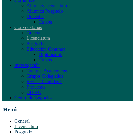
Comunidad
Alumnos licenciatura
Alumnos Posgrado
Docentes
Cursos
Convocatorias
General
Licenciatura
Posgrado
Educación Continua
Diplomados
Cursos
Investigación
Cuerpos Académicos
Grupos Colegiados
Revista Conlíderes
Proyectos
CIEAQ
Centro de Negocios
Menú
General
Licenciatura
Posgrado