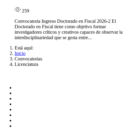
259
Convocatoria Ingreso Doctorado en Fiscal 2026-2 El
Doctorado en Fiscal tiene como objetivo formar
investigadores críticos y creativos capaces de observar la
interdisciplinariedad que se gesta entre...
Está aquí:
Inicio
Convocatorias
Licenciatura
Administración
Página principal
Rectoría
Secretarías
Direcciones
Coordinaciones
Bachilleres
Facultades
Campus