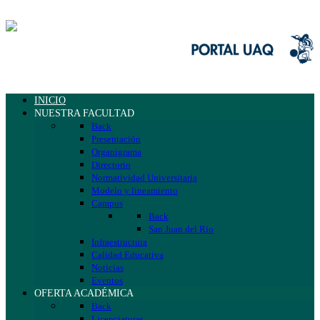
INICIO
NUESTRA FACULTAD
Back
Presentación
Organigrama
Directorio
Normatividad Universitaria
Modelo y lineamiento
Campus
Back
San Juan del Río
Infraestructura
Calidad Educativa
Noticias
Eventos
OFERTA ACADÉMICA
Back
Licenciaturas