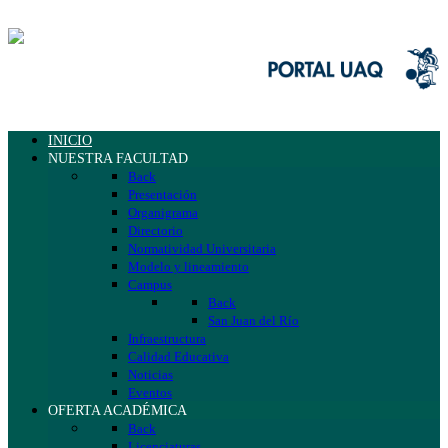
INICIO
NUESTRA FACULTAD
Back
Presentación
Organigrama
Directorio
Normatividad Universitaria
Modelo y lineamiento
Campus
Back
San Juan del Río
Infraestructura
Calidad Educativa
Noticias
Eventos
OFERTA ACADÉMICA
Back
Licenciaturas