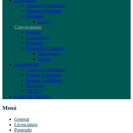
Comunidad
Alumnos licenciatura
Alumnos Posgrado
Docentes
Cursos
Convocatorias
General
Licenciatura
Posgrado
Educación Continua
Diplomados
Cursos
Investigación
Cuerpos Académicos
Grupos Colegiados
Revista Conlíderes
Proyectos
CIEAQ
Centro de Negocios
Menú
General
Licenciatura
Posgrado