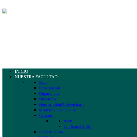
INICIO
NUESTRA FACULTAD
Back
Presentación
Organigrama
Directorio
Normatividad Universitaria
Modelo y lineamiento
Campus
Back
San Juan del Río
Infraestructura