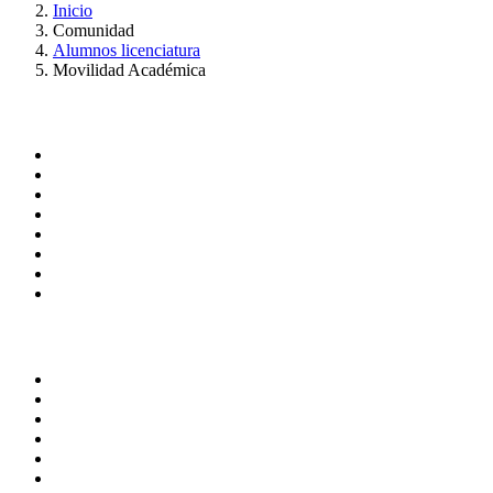
Inicio
Comunidad
Alumnos licenciatura
Movilidad Académica
Administración
Página principal
Rectoría
Secretarías
Direcciones
Coordinaciones
Bachilleres
Facultades
Campus
Enlaces
Correo de Empleados UAQ
Directorio
TV UAQ
Radio UAQ
Calendario Escolar
Bibliotecas