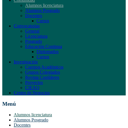
Comunidad
Alumnos licenciatura
Alumnos Posgrado
Docentes
Cursos
Convocatorias
General
Licenciatura
Posgrado
Educación Continua
Diplomados
Cursos
Investigación
Cuerpos Académicos
Grupos Colegiados
Revista Conlíderes
Proyectos
CIEAQ
Centro de Negocios
Menú
Alumnos licenciatura
Alumnos Posgrado
Docentes