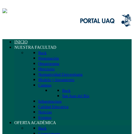
INICIO
NUESTRA FACULTAD
Back
Presentación
Organigrama
Directorio
Normatividad Universitaria
Modelo y lineamiento
Campus
Back
San Juan del Río
Infraestructura
Calidad Educativa
Noticias
Eventos
OFERTA ACADÉMICA
Back
Licenciaturas