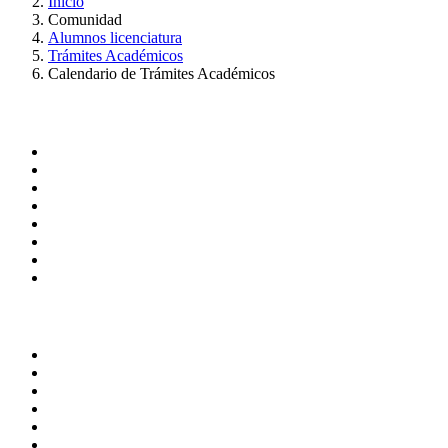
Inicio
Comunidad
Alumnos licenciatura
Trámites Académicos
Calendario de Trámites Académicos
Administración
Página principal
Rectoría
Secretarías
Direcciones
Coordinaciones
Bachilleres
Facultades
Campus
Enlaces
Correo de Empleados UAQ
Directorio
TV UAQ
Radio UAQ
Calendario Escolar
Bibliotecas