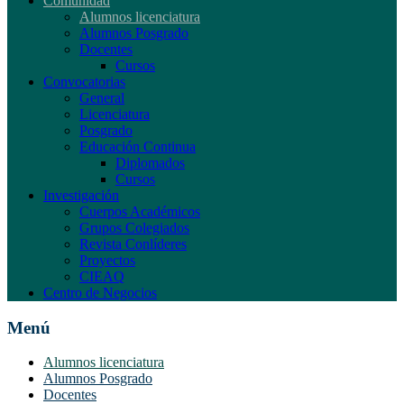
Comunidad
Alumnos licenciatura
Alumnos Posgrado
Docentes
Cursos
Convocatorias
General
Licenciatura
Posgrado
Educación Continua
Diplomados
Cursos
Investigación
Cuerpos Académicos
Grupos Colegiados
Revista Conlíderes
Proyectos
CIEAQ
Centro de Negocios
Menú
Alumnos licenciatura
Alumnos Posgrado
Docentes