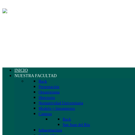
INICIO
NUESTRA FACULTAD
Back
Presentación
Organigrama
Directorio
Normatividad Universitaria
Modelo y lineamiento
Campus
Back
San Juan del Río
Infraestructura