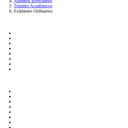
Alumnos licenciatura
Trámites Académicos
Exámenes Ordinarios
Administración
Página principal
Rectoría
Secretarías
Direcciones
Coordinaciones
Bachilleres
Facultades
Campus
Enlaces
Correo de Empleados UAQ
Directorio
TV UAQ
Radio UAQ
Calendario Escolar
Bibliotecas
Contraloría Social
Mapa de sitio