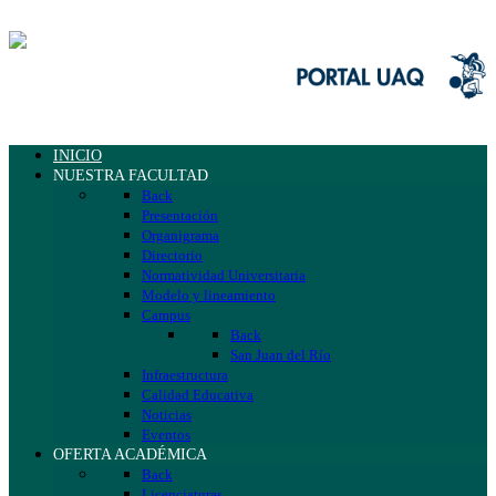
INICIO
NUESTRA FACULTAD
Back
Presentación
Organigrama
Directorio
Normatividad Universitaria
Modelo y lineamiento
Campus
Back
San Juan del Río
Infraestructura
Calidad Educativa
Noticias
Eventos
OFERTA ACADÉMICA
Back
Licenciaturas