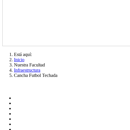
Está aquí:
Inicio
Nuestra Facultad
Infraestructura
Cancha Futbol Techada
Administración
Página principal
Rectoría
Secretarías
Direcciones
Coordinaciones
Bachilleres
Facultades