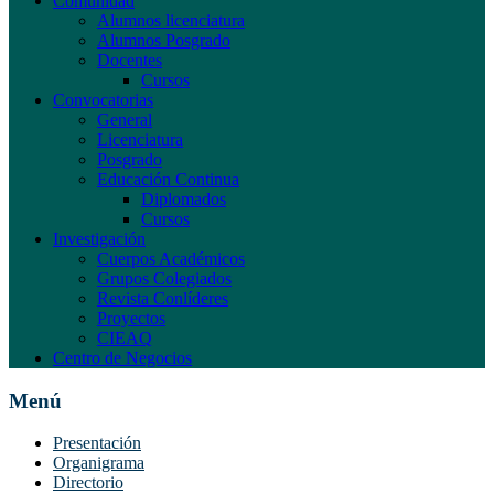
Comunidad
Alumnos licenciatura
Alumnos Posgrado
Docentes
Cursos
Convocatorias
General
Licenciatura
Posgrado
Educación Continua
Diplomados
Cursos
Investigación
Cuerpos Académicos
Grupos Colegiados
Revista Conlíderes
Proyectos
CIEAQ
Centro de Negocios
Menú
Presentación
Organigrama
Directorio