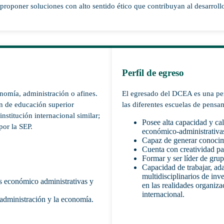
proponer soluciones con alto sentido ético que contribuyan al desarrollo
Perfil de egreso
onomía, administración o afines.
El egresado del DCEA es una per
ón de educación superior
las diferentes escuelas de pensa
nstitución internacional similar;
Posee alta capacidad y cal
por la SEP.
económico-administrativa
Capaz de generar conocimi
Cuenta con creatividad pa
Formar y ser líder de grup
Capacidad de trabajar, ada
multidisciplinarios de in
as económico administrativas y
en las realidades organiza
internacional.
a administración y la economía.