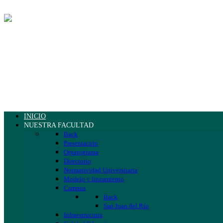
INICIO
NUESTRA FACULTAD
Back
Presentación
Organigrama
Directorio
Normatividad Universitaria
Modelo y lineamiento
Campus
Back
San Juan del Río
Infraestructura