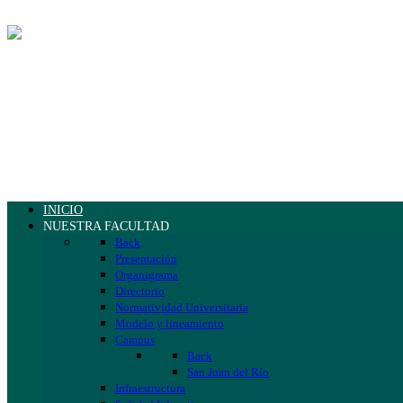
INICIO
NUESTRA FACULTAD
Back
Presentación
Organigrama
Directorio
Normatividad Universitaria
Modelo y lineamiento
Campus
Back
San Juan del Río
Infraestructura