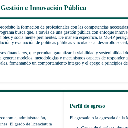
 Gestión e Innovación Pública
pósito la formación de profesionales con las competencias necesarias p
rograma busca que, a través de una gestión pública con enfoque innovado
stenibles y socialmente pertinentes. De manera específica, la MGIP persigu
ación y evaluación de políticas públicas vinculadas al desarrollo socia
sos financieros, que permitan garantizar la viabilidad y sostenibilidad 
o a generar modelos, metodologías y mecanismos capaces de responder a
nales, fomentando un comportamiento íntegro y el apego a principios de 
Perfil de egreso
 economía, administración,
El egresado o la egresada de la 
fines. El grado de licenciatura
Capaz de diseñar y desarrol