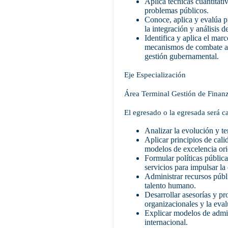
Aplica técnicas cuantitati
problemas públicos.
Conoce, aplica y evalúa pr
la integración y análisis d
Identifica y aplica el marc
mecanismos de combate a l
gestión gubernamental.
Eje Especialización
Área Terminal Gestión de Finanz
El egresado o la egresada será c
Analizar la evolución y t
Aplicar principios de cali
modelos de excelencia ori
Formular políticas públic
servicios para impulsar la 
Administrar recursos públi
talento humano.
Desarrollar asesorías y p
organizacionales y la ev
Explicar modelos de admin
internacional.