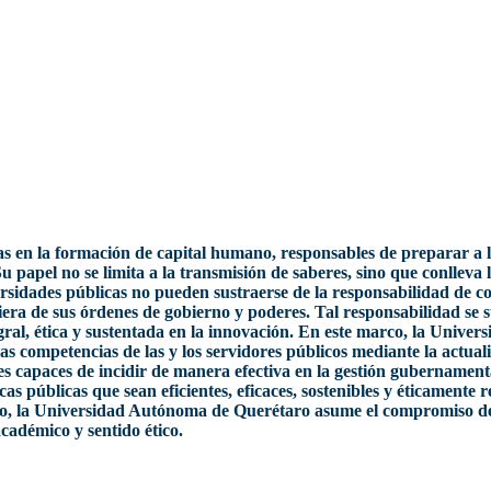
cas en la formación de capital humano, responsables de preparar a
Su papel no se limita a la transmisión de saberes, sino que conlleva 
ersidades públicas no pueden sustraerse de la responsabilidad de co
uiera de sus órdenes de gobierno y poderes. Tal responsabilidad se 
gral, ética y sustentada en la innovación. En este marco, la Unive
s competencias de las y los servidores públicos mediante la actual
 capaces de incidir de manera efectiva en la gestión gubernamental,
cas públicas que sean eficientes, eficaces, sostenibles y éticament
ío, la Universidad Autónoma de Querétaro asume el compromiso de c
académico y sentido ético.