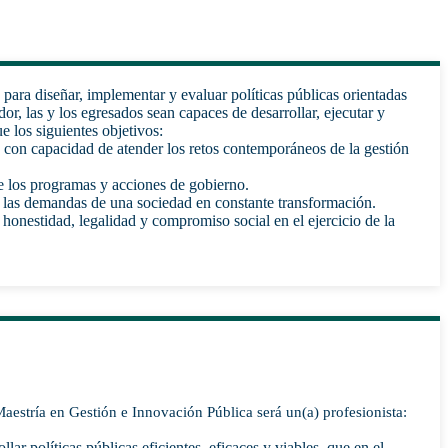
ara diseñar, implementar y evaluar políticas públicas orientadas
r, las y los egresados sean capaces de desarrollar, ejecutar y
e los siguientes objetivos:
l, con capacidad de atender los retos contemporáneos de la gestión
de los programas y acciones de gobierno.
 las demandas de una sociedad en constante transformación.
honestidad, legalidad y compromiso social en el ejercicio de la
Maestría en Gestión e Innovación Pública será un(a) profesionista:
lar políticas públicas eficientes, eficaces y viables, que en el