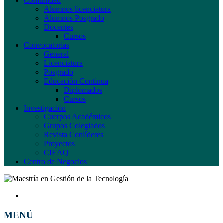
Comunidad
Alumnos licenciatura
Alumnos Posgrado
Docentes
Cursos
Convocatorias
General
Licenciatura
Posgrado
Educación Continua
Diplomados
Cursos
Investigación
Cuerpos Académicos
Grupos Colegiados
Revista Conlíderes
Proyectos
CIEAQ
Centro de Negocios
MENÚ