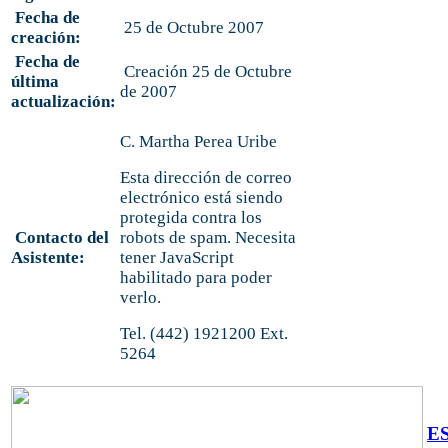
Fecha de
25 de Octubre 2007
creación:
Fecha de
Creación 25 de Octubre
última
de 2007
actualización:
C. Martha Perea Uribe
Esta dirección de correo
electrónico está siendo
protegida contra los
Contacto del
robots de spam. Necesita
Asistente:
tener JavaScript
habilitado para poder
verlo.
Tel. (442) 1921200 Ext.
5264
E