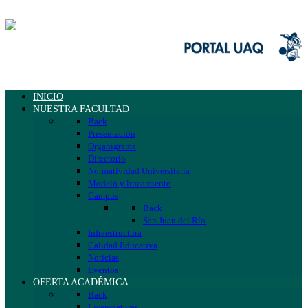
INICIO
NUESTRA FACULTAD
Back
Presentación
Organigrama
Directorio
Normatividad Universitaria
Modelo y lineamiento
Campus
Back
San Juan del Río
Infraestructura
Calidad Educativa
Noticias
Eventos
OFERTA ACADÉMICA
Back
Licenciaturas